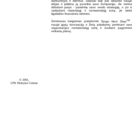
darbuotojus ir klientus. Dalyviai taip pat išbando nauja
idėjas ir įsitikina jų poveikiu savo kompanijai. Jie mokos
dirbdami patys - pasirinkę savo verslo strategiją, o po t
valdydami materialųjį ir nematerialųjį turtą, jie sieki
ilgalaikės finansinės sėkmės.
TM
Seminaras baigiamas pratybomis
Tango Next Step
naujai įgytų koncepcijų ir žinių pritaikymu įvertinant sav
organizacijos nematerialųjį turtą ir ruošiant pagerinim
veiksmų planą.
© 2001,
LPK Mokymo Centras