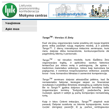
TM
Tango
- Verslas iš žinių
Kad visi jūsų organizacijos nariai pradėtų eiti nauja kryptimi
jiems reikia pasiūlyti naują mąstymo modelį. Jį ir pateiki
Tango
™: 2 dienų interaktyvus imitacinis seminaras, kuri
metu dalyviai dirba komandomis, konkuruojančioms dė
pagrindinių klientų ir personalo.
TM
Tango
- tai vizualus modelis, kuris išaiškina žini
organizacijos logiką, ir apibūdina savitus faktorius
lemiančius jos rinkos vertę ir pelningumą. Jie apima i
tradicinius materialius veiksnius, tokius kaip kainodara be
pajėgumai, ir esminius neapčiuopiamus veiksnius: įvaizdis
know - how, komandos klimatas ir asmeninė kompetencija.
TM
Tango
seminaro dalyviai akivaizdžiai įsitikina, kad ši
nematerialūs faktoriai tiesiogiai siejasi su finansiniai
rezultatais ir praktiškai išmoksta strateginių jų valdymo būdų
Be to
Tango
™ įgalina dalyvius susikurti bendrinę kalb
(organizacijos terminų “žodynėlį”), padedančią jiem
nustatyti, aptarti ir valdyti jų pačių kompanijos nematerialųj
turtą.
TM
Kaip ir kitos Celemi imitacijos,
Tango
atspindi real
pasaulį. Dalyviai susiduria su kitomis kompanijomis, kurio
nuolat stengiasi paveržti iš jų pačius vertingiausiu